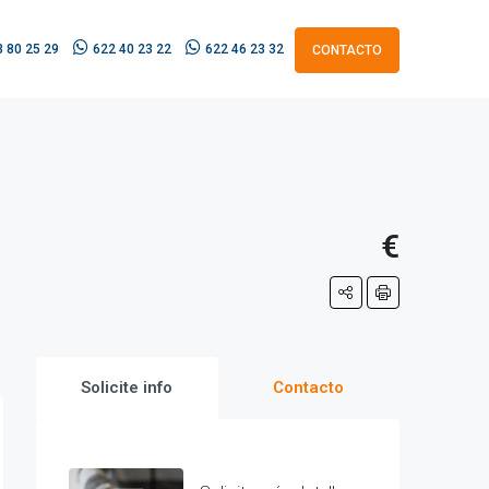
 80 25 29
622 40 23 22
622 46 23 32
CONTACTO
€
Solicite info
Contacto